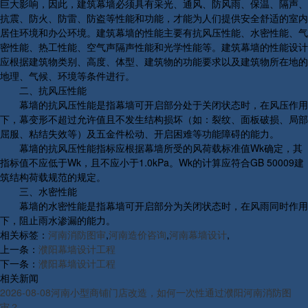
巨大影响，因此，建筑幕墙必须具有采光、通风、防风雨、保温、隔声、
抗震、防火、防雷、防盗等性能和功能，才能为人们提供安全舒适的室内
居住环境和办公环境。建筑幕墙的性能主要有抗风压性能、水密性能、气
密性能、热工性能、空气声隔声性能和光学性能等。建筑幕墙的性能设计
应根据建筑物类别、高度、体型、建筑物的功能要求以及建筑物所在地的
地理、气候、环境等条件进行。
二、抗风压性能
幕墙的抗风压性能是指幕墙可开启部分处于关闭状态时，在风压作用
下，幕变形不超过允许值且不发生结构损坏（如：裂纹、面板破损、局部
屈服、粘结失效等）及五金件松动、开启困难等功能障碍的能力。
幕墙的抗风压性能指标应根据幕墙所受的风荷载标准值Wk确定，其
指标值不应低于Wk，且不应小于1.0kPa。Wk的计算应符合GB 50009建
筑结构荷载规范的规定。
三、水密性能
幕墙的水密性能是指幕墙可开启部分为关闭状态时，在风雨同时作用
下，阻止雨水渗漏的能力。
相关标签：
河南消防图审
,
河南造价咨询
,
河南幕墙设计
,
上一条：
濮阳幕墙设计工程
下一条：
濮阳幕墙设计工程
相关新闻
2026-08-08
河南小型商铺门店改造，如何一次性通过濮阳河南消防图
审？