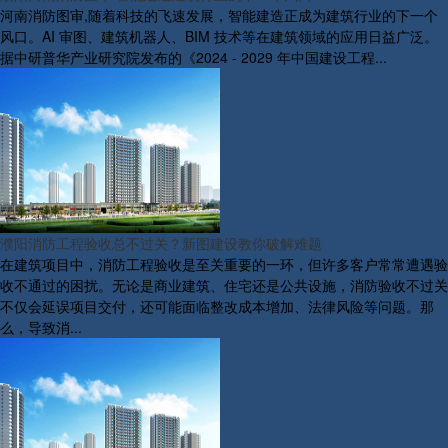
河南消防图审,随着科技的飞速发展，智能建造正成为建筑行业的下一个
风口。AI 审图、建筑机器人、BIM 技术等在建筑领域的应用日益广泛。
据中研普华产业研究院发布的《2024 - 2029 年中国建设工程...
濮阳消防工程验收总不过关？新图建设教你破解难题
在建筑项目中，消防工程验收是至关重要的一环，但许多客户常常遭遇验
收不通过的困扰。无论是商业建筑、住宅还是公共设施，消防验收不过关
不仅会延误项目交付，还可能面临整改成本增加、法律风险等问题。那
么，导致消...