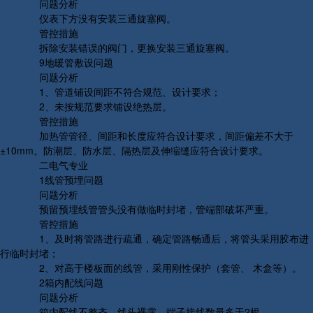
问题分析
仪表下方没有安装三通旋塞阀。
管控措施
拆除安装错误的阀门，更换安装三通旋塞阀。
9地暖管敷设问题
问题分析
1、管道铺设间距不符合规范、设计要求；
2、未按规范要求铺设绝热层。
管控措施
加热管管径、间距和长度应符合设计要求，间距偏差不大于
±10mm。防潮层、防水层、隔热层及伸缩缝应符合设计要求。
二电气专业
1线管预埋问题
问题分析
预留预埋线管管头没有做临时封堵，管端部破坏严重。
管控措施
1、及时将管路进行疏通，确定管路畅通后，将管头采用胶布进
行临时封堵；
2、对高于楼板面的线管，采用刚性保护（套管、 木盒等）。
2箱内配线问题
问题分析
箱内配线不整齐，线头裸露，端子接线数量多于2根。