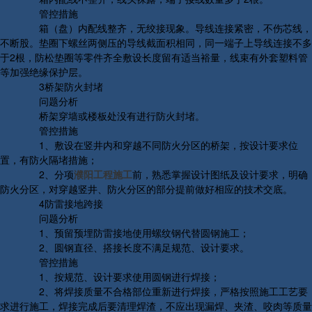
管控措施
箱（盘）内配线整齐，无绞接现象。导线连接紧密，不伤芯线，
不断股。垫圈下螺丝两侧压的导线截面积相同，同一端子上导线连接不多
于2根，防松垫圈等零件齐全敷设长度留有适当裕量，线束有外套塑料管
等加强绝缘保护层。
3桥架防火封堵
问题分析
桥架穿墙或楼板处没有进行防火封堵。
管控措施
1、敷设在竖井内和穿越不同防火分区的桥架，按设计要求位
置，有防火隔堵措施；
2、分项
濮阳工程施工
前，熟悉掌握设计图纸及设计要求，明确
防火分区，对穿越竖井、防火分区的部分提前做好相应的技术交底。
4防雷接地跨接
问题分析
1、预留预埋防雷接地使用螺纹钢代替圆钢施工；
2、圆钢直径、搭接长度不满足规范、设计要求。
管控措施
1、按规范、设计要求使用圆钢进行焊接；
2、将焊接质量不合格部位重新进行焊接，严格按照施工工艺要
求进行施工，焊接完成后要清理焊渣，不应出现漏焊、夹渣、咬肉等质量