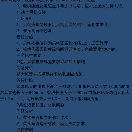
2、电缆隧道及电缆竖井等进出两端，应补上遗漏的标志牌。
11接地母线安装
问题分析
1、扁钢搭接倍数不足扁钢宽度的2倍，扁钢未煨弯；
2、未涂刷黄绿色漆。
管控措施
1、扁钢搭接倍数为扁钢宽度的2倍以上，三面施焊；
2、接地母线应刷黄绿相间标识油漆，条纹宽度100mm。
三通风空调专业
1超大风管未按规范要求采取加固措施
问题分析
超大风管未按规范要求采取加固措施。
管控措施
金属风管的加固应符合下列规定：矩形风管边长大于630mm保
温风管边长大于800mm，管段长度大于1250mm或低压风管单边面积大
于1.2㎡，中、高压风管大于1.0㎡，均应采取加固措施。
2柔性短管长度、材质问题
问题分析
1、柔性短管长度不满足要求；
2、柔性短管选用材质不满足消防要求。
管控措施