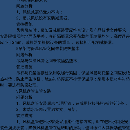
问题分析
1、风机减震垫受力不均；
2、吊式风机没有安装减震器。
管控措施
风机吊装时，吊架及减振装置应符合设计及产品技术文件要求，
安装隔振器的地面应平整，各组隔振器承受荷载的压缩量均匀，高度误差
应小于2mm。减振器要根据设备的重量， 选择相匹配的减振器。
8吊架与保温风管之间未装隔热垫木
问题分析
吊架与保温风管之间未装隔热垫木。
管控措施
吊杆与托架连接处采用双螺母紧固，保温风管与托架之间应设绝
热衬垫，防止产生冷桥，绝热衬垫厚度不小于保温厚；采用木质材料衬垫
时，要进行防腐处理。
9风机盘管支管安装
问题分析
1、风机盘管安装后未合理配管，造成用软接强扭来连接设备；
2、末端水管未设置独立支、吊架。
管控措施
1、风机盘管进出水管处采用柔性连接方式，即在进出水口处安
装金属波纹管，降低风机盘管在运转时的振动，也可缓冲因其振动使管道