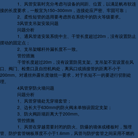
1、风管安装时充分考虑与设备的间距、位置，以满足帆布软连
接的长度要求，一般宜为150~300mm，连接处应严密、牢固可靠；
2、柔性短管的选用要考虑所在系统中的防火等级要求。
3风管支吊架安装问题
问题分析
1、通风管道安装系统中主、干管长度超过20m，没有设置防止
摆动的固定点；
2、支吊架螺杆外漏长度不一致。
管控措施
干管长度超过20m，没有设置防晃支架。支吊架不宜设置在风
口、阀门、检查口及自控机构处，离风口或插接管的距离不小于
200mm。对通丝外露长度做统一要求，对于长短不一的要进行切割处
理。
4风管穿防火墙问题
问题分析
1、风管穿墙处无穿墙套管；
2、边长大于630mm的防火阀未单独设固定支架；
3、防火阀距墙距离大于200mm。
管控措施
1、风管在穿越需要封闭的防火、防爆的墙体或楼板时，预埋
管、防护套管钢板厚度不小于1.6mm，风管与防护套管之间采用不燃的