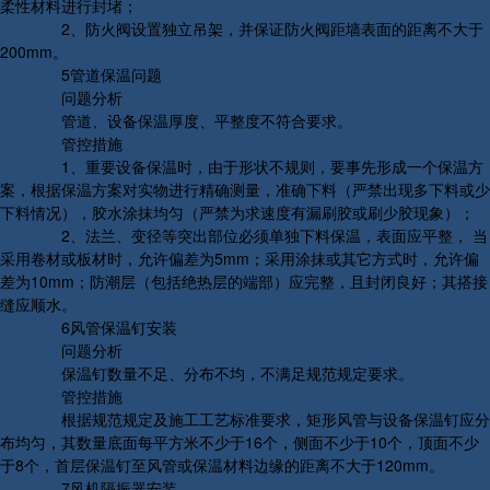
柔性材料进行封堵；
2、防火阀设置独立吊架，并保证防火阀距墙表面的距离不大于
200mm。
5管道保温问题
问题分析
管道、设备保温厚度、平整度不符合要求。
管控措施
1、重要设备保温时，由于形状不规则，要事先形成一个保温方
案，根据保温方案对实物进行精确测量，准确下料（严禁出现多下料或少
下料情况），胶水涂抹均匀（严禁为求速度有漏刷胶或刷少胶现象）；
2、法兰、变径等突出部位必须单独下料保温，表面应平整， 当
采用卷材或板材时，允许偏差为5mm；采用涂抹或其它方式时，允许偏
差为10mm；防潮层（包括绝热层的端部）应完整，且封闭良好；其搭接
缝应顺水。
6风管保温钉安装
问题分析
保温钉数量不足、分布不均，不满足规范规定要求。
管控措施
根据规范规定及施工工艺标准要求，矩形风管与设备保温钉应分
布均匀，其数量底面每平方米不少于16个，侧面不少于10个，顶面不少
于8个，首层保温钉至风管或保温材料边缘的距离不大于120mm。
7风机隔振器安装