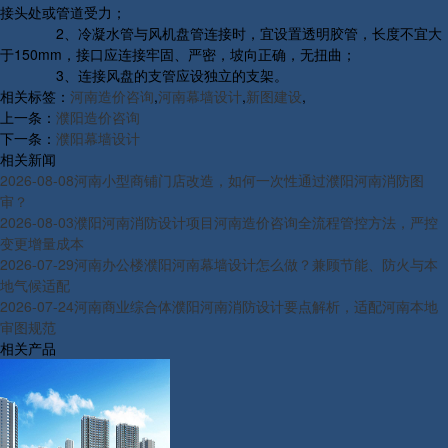
接头处或管道受力；
2、冷凝水管与风机盘管连接时，宜设置透明胶管，长度不宜大
于150mm，接口应连接牢固、严密，坡向正确，无扭曲；
3、连接风盘的支管应设独立的支架。
相关标签：
河南造价咨询
,
河南幕墙设计
,
新图建设
,
上一条：
濮阳造价咨询
下一条：
濮阳幕墙设计
相关新闻
2026-08-08
河南小型商铺门店改造，如何一次性通过濮阳河南消防图
审？
2026-08-03
濮阳河南消防设计项目河南造价咨询全流程管控方法，严控
变更增量成本
2026-07-29
河南办公楼濮阳河南幕墙设计怎么做？兼顾节能、防火与本
地气候适配
2026-07-24
河南商业综合体濮阳河南消防设计要点解析，适配河南本地
审图规范
相关产品