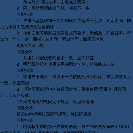
1、预埋线盒间距太小，面板无法安装；
2、同一场所预埋线盒间距、标高不一致。
管控措施
1、成排线盒预埋前应使用钢筋将线盒逐一点焊，固定牢固，防
止后续施工造成线盒位置偏移；
2、控制面板安装高度应符合规范要求，无偏差，间距宜不小于
5cm，均匀一致，面板安装牢固，紧贴墙面，四周无缝隙。
9预埋线管问题
问题分析
1、并排的明配线管间距不一致，且不顺直；
2、明配线管没有使用专用的固定卡件，跨接线未安装。
管控措施
1、将排布不顺直、弧度不一致的明配线管拆除，重新调整弧度
一致、顺直美观；
2、拆除明配线管中的普通固定件，更换使用“元宝卡”进行固
定，安装跨接线。
1桥架内电缆绑扎固定不规范、标识牌遗漏
问题分析
桥架内电缆绑扎固定不规范、标识牌遗漏。
管控措施
1、电缆桥架内电缆应在首尾两端、弯曲的两侧及每隔5-10米处
设置固定点，现场不满足要求的，应补增绑扎固定点；