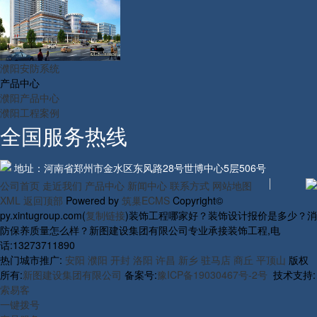
濮阳安防系统
产品中心
濮阳产品中心
濮阳工程案例
全国服务热线
地址：河南省郑州市金水区东风路28号世博中心5层506号
公司首页
走近我们
产品中心
新闻中心
联系方式
网站地图
XML
返回顶部
Powered by
筑巢ECMS
Copyright©
py.xintugroup.com(
复制链接
)装饰工程哪家好？装饰设计报价是多少？消
防保养质量怎么样？新图建设集团有限公司专业承接装饰工程,电
话:13273711890
热门城市推广:
安阳
濮阳
开封
洛阳
许昌
新乡
驻马店
商丘
平顶山
版权
所有:
新图建设集团有限公司
备案号:
豫ICP备19030467号-2号
技术支持:
索易客
一键拨号