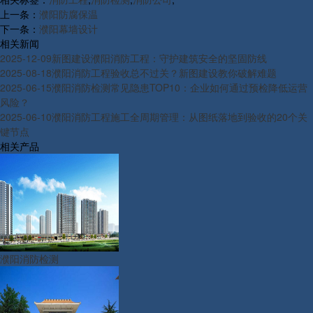
上一条：
濮阳防腐保温
下一条：
濮阳幕墙设计
相关新闻
2025-12-09
新图建设濮阳消防工程：守护建筑安全的坚固防线
2025-08-18
濮阳消防工程验收总不过关？新图建设教你破解难题
2025-06-15
濮阳消防检测常见隐患TOP10：企业如何通过预检降低运营
风险？
2025-06-10
濮阳消防工程施工全周期管理：从图纸落地到验收的20个关
键节点
相关产品
濮阳消防检测