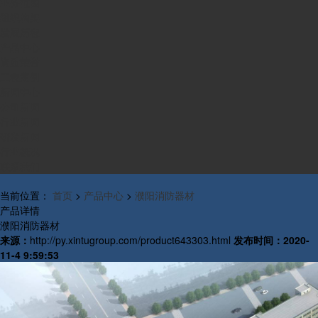
业务范围
组织构架
发展历程
产品中心
资质荣誉
工程案例
新闻中心
公司新闻
行业新闻
研发新闻
行业概况
联系我们
当前位置：
首页
>
产品中心
>
濮阳消防器材
产品详情
濮阳消防器材
来源：
http://py.xintugroup.com/product643303.html
发布时间：
2020-
11-4 9:59:53