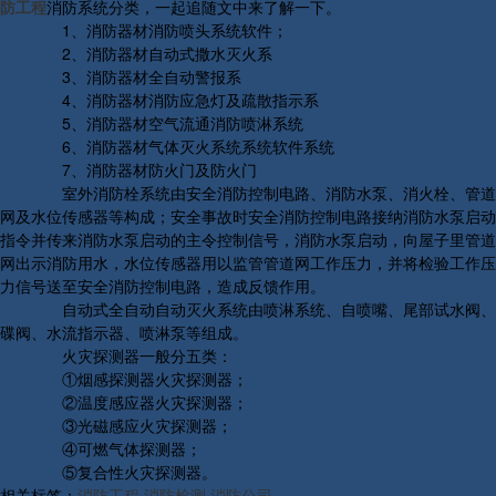
防工程
消防系统分类，一起追随文中来了解一下。
1、消防器材消防喷头系统软件；
2、消防器材自动式撒水灭火系
3、消防器材全自动警报系
4、消防器材消防应急灯及疏散指示系
5、消防器材空气流通消防喷淋系统
6、消防器材气体灭火系统系统软件系统
7、消防器材防火门及防火门
室外消防栓系统由安全消防控制电路、消防水泵、消火栓、管道
网及水位传感器等构成；安全事故时安全消防控制电路接纳消防水泵启动
指令并传来消防水泵启动的主令控制信号，消防水泵启动，向屋子里管道
网出示消防用水，水位传感器用以监管管道网工作压力，并将检验工作压
力信号送至安全消防控制电路，造成反馈作用。
自动式全自动自动灭火系统由喷淋系统、自喷嘴、尾部试水阀、
碟阀、水流指示器、喷淋泵等组成。
火灾探测器一般分五类：
①烟感探测器火灾探测器；
②温度感应器火灾探测器；
③光磁感应火灾探测器；
④可燃气体探测器；
⑤复合性火灾探测器。
相关标签：
消防工程
,
消防检测
,
消防公司
,