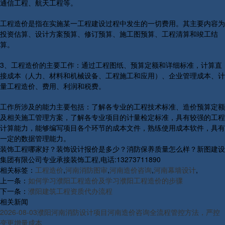
通信工程、航天工程等。
工程造价是指在实施某一工程建设过程中发生的一切费用。其主要内容为
投资估算、设计方案预算、修订预算、施工图预算、工程清算和竣工结
算。
3、工程造价的主要工作：通过工程图纸、预算定额和详细标准，计算直
接成本（人力、材料和机械设备、工程施工和应用）、企业管理成本、计
量工程造价、费用、利润和税费。
工作所涉及的能力主要包括：了解各专业的工程技术标准、造价预算定额
及相关施工管理方案，了解各专业项目的计量检定标准，具有较强的工程
计算能力，能够编写项目各个环节的成本文件，熟练使用成本软件，具有
一定的数据管理能力。
装饰工程哪家好？装饰设计报价是多少？消防保养质量怎么样？新图建设
集团有限公司专业承接装饰工程,电话:13273711890
相关标签：
工程造价
,
河南消防图审
,
河南造价咨询
,
河南幕墙设计
,
上一条：
如何学习濮阳工程造价及学习濮阳工程造价的步骤
下一条：
濮阳建筑工程资质代办流程
相关新闻
2026-08-03
濮阳河南消防设计项目河南造价咨询全流程管控方法，严控
变更增量成本