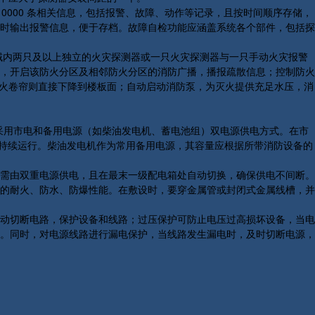
0000 条相关信息，包括报警、故障、动作等记录，且按时间顺序存储，
时输出报警信息，便于存档。故障自检功能应涵盖系统各个部件，包括探
域内两只及以上独立的火灾探测器或一只火灾探测器与一只手动火灾报警
，开启该防火分区及相邻防火分区的消防广播，播报疏散信息；控制防火
防火卷帘则直接下降到楼板面；自动启动消防泵，为灭火提供充足水压，消
源通常采用市电和备用电源（如柴油发电机、蓄电池组）双电源供电方式。在市
其持续运行。柴油发电机作为常用备用电源，其容量应根据所带消防设备的
需由双重电源供电，且在最末一级配电箱处自动切换，确保供电不间断。
的耐火、防水、防爆性能。在敷设时，要穿金属管或封闭式金属线槽，并
动切断电路，保护设备和线路；过压保护可防止电压过高损坏设备，当电
行或损坏。同时，对电源线路进行漏电保护，当线路发生漏电时，及时切断电源，