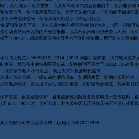
脑”，其性能设计至关重要。应具备高容量的信息存储能力，至少能存储 1
和故障信号，实时显示报警部位、类型等关键信息。打印功能需确保能及
 内发出声光故障信号，保障系统时刻处于可靠运行状态。
控制逻辑复杂且严谨。以火灾发生时的典型联动流程为例，当同一报警区
先启动该防火分区内的声光警报器，以高分贝声响和强光警示人员；同时
面 1.8m 处，感温探测器动作后卷帘下降到楼板面，用于防火分隔的
火规范》GB 50016 - 2014（2018 年版）等规范，消防电
室等一级负荷中的特别重要负荷，切换时间不应大于 0.25s，以确保
能持续供电 3 小时以上，满足火灾扑救的时长需求。
求进行负荷分级。一级负荷的消防设备，如消防水泵、防烟排烟风机等，
消防电源线路，要采用防火性能好的电缆，如矿物绝缘电缆，其具有良好
保护装置。设置过流保护，当电流超过消防设备额定电流一定倍数时，自
额定电压 85% - 90% 时，切断电源，避免设备因电压过低无法正常运
限公司专业承接装饰工程,电话:13273711890