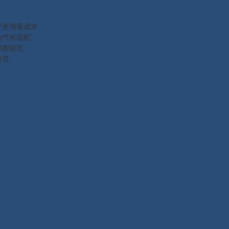
变更增量成本
地气候适配
审图规范
解答