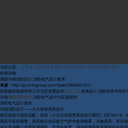
组织构架
发展历程
产品中心
资质荣誉
工程案例
新闻中心
公司新闻
行业新闻
研发新闻
行业概况
联系我们
当前位置：
首页
>
公司新闻
>
濮阳河南消防设计:消防电气设计要求
新闻详细
濮阳河南消防设计:消防电气设计要求
来源：
http://py.xintugroup.com/news1069040.html
新图建设集团有限公司为您免费提供
装饰工程
,装饰设计,消防保养等相
河南
濮阳消防设计
,消防电气设计与应急照明
消防电气设计要求
河南消防设计——火灾报警系统设计
规范依据与场所适配：依据《火灾自动报警系统设计规范》GB 50116
测器可提前预警，因其能主动采集空气样本检测烟雾，灵敏度高。而在锅
内走道顶棚上设置探测器时，宜居中布置，感温探测器的安装间距不应超过