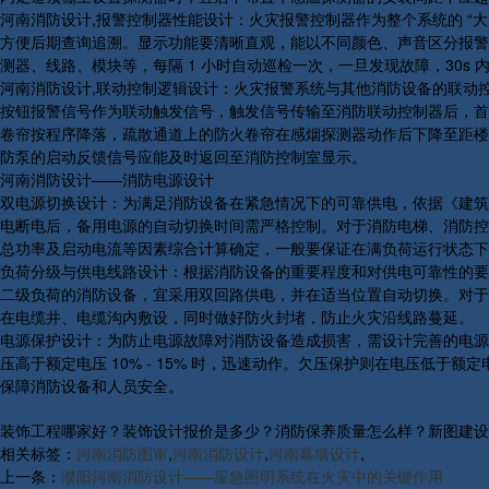
河南消防设计,报警控制器性能设计：火灾报警控制器作为整个系统的 “大
方便后期查询追溯。显示功能要清晰直观，能以不同颜色、声音区分报警
测器、线路、模块等，每隔 1 小时自动巡检一次，一旦发现故障，30s
河南消防设计,联动控制逻辑设计：火灾报警系统与其他消防设备的联动
按钮报警信号作为联动触发信号，触发信号传输至消防联动控制器后，首
卷帘按程序降落，疏散通道上的防火卷帘在感烟探测器动作后下降至距楼板
防泵的启动反馈信号应能及时返回至消防控制室显示。
河南消防设计——消防电源设计
双电源切换设计：为满足消防设备在紧急情况下的可靠供电，依据《建筑设计防
电断电后，备用电源的自动切换时间需严格控制。对于消防电梯、消防控制
总功率及启动电流等因素综合计算确定，一般要保证在满负荷运行状态下，
负荷分级与供电线路设计：根据消防设备的重要程度和对供电可靠性的要
二级负荷的消防设备，宜采用双回路供电，并在适当位置自动切换。对于
在电缆井、电缆沟内敷设，同时做好防火封堵，防止火灾沿线路蔓延。
电源保护设计：为防止电源故障对消防设备造成损害，需设计完善的电源
压高于额定电压 10% - 15% 时，迅速动作。欠压保护则在电压低于
保障消防设备和人员安全。
装饰工程哪家好？装饰设计报价是多少？消防保养质量怎么样？新图建设集团有
相关标签：
河南消防图审
,
河南消防设计
,
河南幕墙设计
,
上一条：
濮阳河南消防设计——应急照明系统在火灾中的关键作用