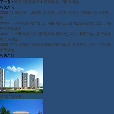
下一条：
濮阳河南幕墙设计:河南幕墙如何防治漏水
相关新闻
2026-08-08
河南小型商铺门店改造，如何一次性通过濮阳河南消防图
审？
2026-08-03
濮阳河南消防设计项目河南造价咨询全流程管控方法，严控
变更增量成本
2026-07-29
河南办公楼濮阳河南幕墙设计怎么做？兼顾节能、防火与本
地气候适配
2026-07-24
河南商业综合体濮阳河南消防设计要点解析，适配河南本地
审图规范
相关产品
濮阳消防检测