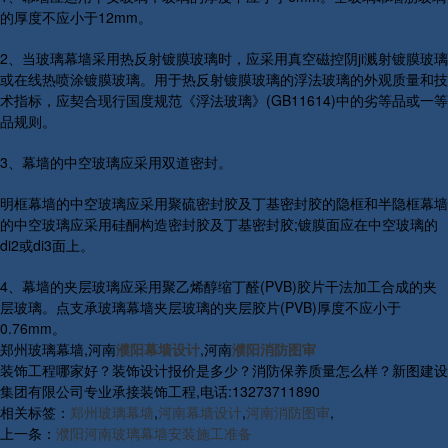
的厚度不应小于12mm。
2、当玻璃幕墙采用热反射镀膜玻璃时，应采用真空磁控阴ji溅射镀膜玻璃
或在线热喷涂镀膜玻璃。用于热反射镀膜玻璃的浮法玻璃的外观质量和技
术指标，应契合现行国度规范《浮法玻璃》(GB11614)中的劣等品或一等
品规则。
3、幕墙的中空玻璃应采用双道密封。
明框幕墙的中空玻璃应采用聚硫密封胶及丁基密封胶的隐框和半隐框幕墙
的中空玻璃应采用硅酮构造密封胶及丁基密封胶;镀膜面应在中空玻璃的
di2或di3面上。
4、幕墙的夹层玻璃应采用聚乙烯醇缩丁醛(PVB)胶片干法加工合成的夹
层玻璃。点支承玻璃幕墙夹层玻璃的夹层胶片(PVB)厚度不应小于
0.76mm。
郑州玻璃幕墙,河南
濮阳幕墙设计
,河南
濮阳消防图审
装饰工程哪家好？装饰设计报价是多少？消防保养质量怎么样？新图建设
集团有限公司专业承接装饰工程,电话:13273711890
相关标签：
郑州玻璃幕墙
,
河南幕墙设计
,
河南消防图审
,
上一条：
濮阳河南玻璃幕墙安装施工准备