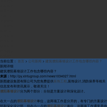
业务范围
组织构架
发展历程
产品中心
资质荣誉
工程案例
新闻中心
公司新闻
行业新闻
研发新闻
行业概况
联系我们
当前位置：
首页
>
公司新闻
>
建筑濮阳幕墙设计工作包含哪些内容？
新闻详细
建筑濮阳幕墙设计工作包含哪些内容？
来源：
http://py.xintugroup.com/news1034027.html
新图建设集团有限公司为您免费提供
装饰工程
,装饰设计,消防保养等相关
信息发布和资讯展示，敬请关注！
濮阳幕墙设计
分为两个部分：分别是方案设计和深化设计。
在大一点的
濮阳幕墙设计
单位，这两项工作是分开的，有专门的方案设计
部和深化设计部；但在小一点的
濮阳幕墙设计
单位，这两项工作通常是由