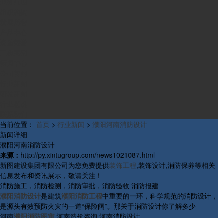
业务范围
组织构架
发展历程
产品中心
资质荣誉
工程案例
新闻中心
公司新闻
行业新闻
研发新闻
行业概况
联系我们
当前位置：
首页
>
行业新闻
>
濮阳河南消防设计
新闻详细
濮阳河南消防设计
来源：
http://py.xintugroup.com/news1021087.html
新图建设集团有限公司为您免费提供
装饰工程
,装饰设计,消防保养等相关
信息发布和资讯展示，敬请关注！
消防施工，消防检测，消防审批，消防验收 消防报建
濮阳消防设计
是建筑
濮阳消防工程
中重要的一环，科学规范的消防设计，
是源头有效预防火灾的一道“保险阀”。那关于消防设计你了解多少
河南
濮阳消防图审
,河南造价咨询,河南消防设计